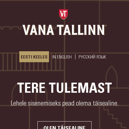
MEIE LUGU
KOLLEKTSIOON
EESTI KEELES
IN ENGLISH
РУССКИЙ ЯЗЫК
KOKTEILID
TERE TULEMAST
UUDISED
Lehele sisenemiseks pead olema täisealine.
KÜLASTA MEID
OLEN TÄISEALINE