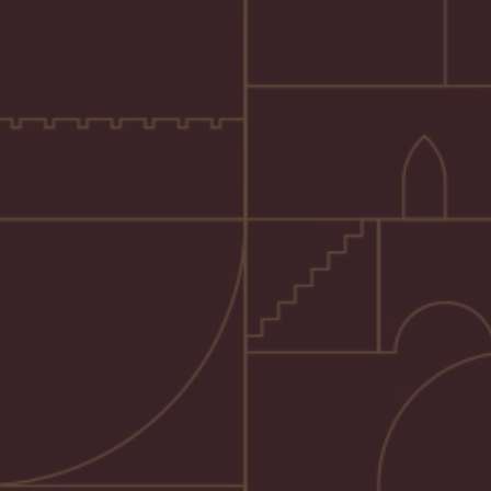
Wake me up
Vana Tallinn Lime Shot
Vana Tallinn Kefir Shot
Kevad südames